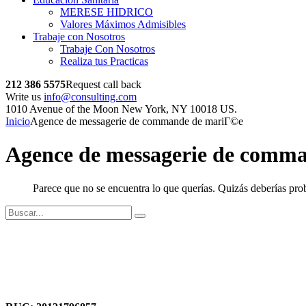
MERESE HIDRICO
Valores Máximos Admisibles
Trabaje con Nosotros
Trabaje Con Nosotros
Realiza tus Practicas
212 386 5575
Request call back
Write us
info@consulting.com
1010 Avenue of the Moon New York, NY 10018 US.
Inicio
Agence de messagerie de commande de mariГ©e
Agence de messagerie de comm
Parece que no se encuentra lo que querías. Quizás deberías prob