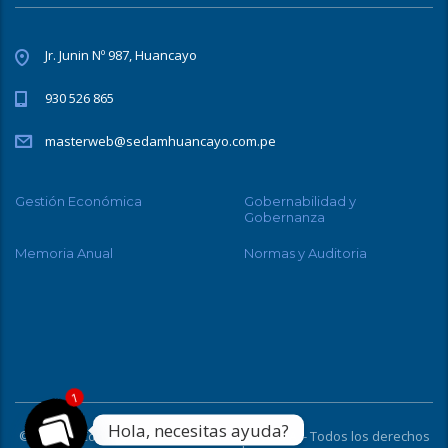
Jr. Junin Nº 987, Huancayo
930 526 865
masterweb@sedamhuancayo.com.pe
Gestión Económica
Gobernabilidad y
Gobernanza
Memoria Anual
Normas y Auditoria
1
Hola, necesitas ayuda?
© 2026 © Copyright EPS SEDAM Huancayo S.A. - Todos los derechos